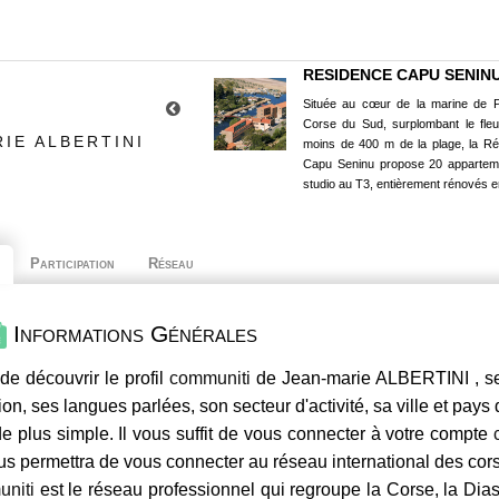
RESIDENCE CAPU SENIN
Située au cœur de la marine de P
Corse du Sud, surplombant le fle
IE ALBERTINI
moins de 400 m de la plage, la R
Capu Seninu propose 20 appartem
studio au T3, entièrement rénovés e
Participation
Réseau
Informations Générales
de découvrir le profil
communiti
de Jean-marie ALBERTINI , se
ion, ses langues parlées, son secteur d'activité, sa ville et pays
e plus simple. Il vous suffit de vous connecter à votre compte
us permettra de vous connecter au réseau international des co
niti
est le réseau professionnel qui regroupe la Corse, la Dia