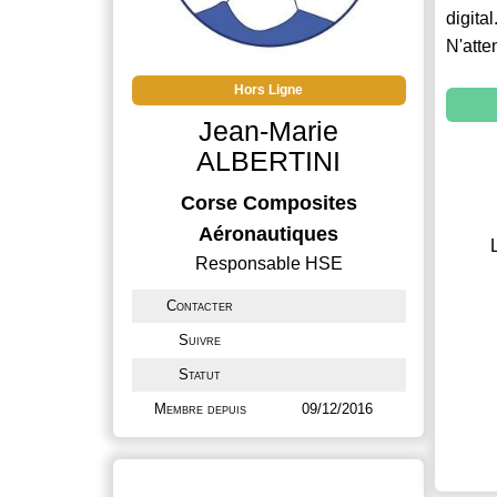
digital
N'atte
Hors Ligne
Jean-Marie
ALBERTINI
Corse Composites
Aéronautiques
Responsable HSE
Contacter
Suivre
Statut
Membre depuis
09/12/2016