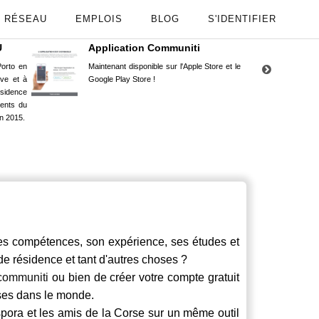
RÉSEAU
EMPLOIS
BLOG
S'IDENTIFIER
U
Application Communiti
RE
orto en
Maintenant disponible sur l'Apple Store et le
Situ
uve et à
Google Play Store !
Cors
ésidence
moin
ents du
Capu
n 2015.
stud
s compétences, son expérience, ses études et
 de résidence et tant d'autres choses ?
communiti
ou bien de créer votre compte gratuit
rses dans le monde.
spora et les amis de la Corse sur un même outil