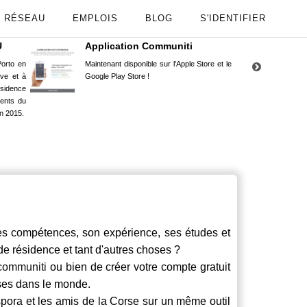
RÉSEAU
EMPLOIS
BLOG
S'IDENTIFIER
U
Application Communiti
RE
orto en
Maintenant disponible sur l'Apple Store et le
Situ
uve et à
Google Play Store !
Cors
ésidence
moin
ents du
Capu
n 2015.
stud
s compétences, son expérience, ses études et
 de résidence et tant d'autres choses ?
communiti
ou bien de créer votre compte gratuit
rses dans le monde.
spora et les amis de la Corse sur un même outil