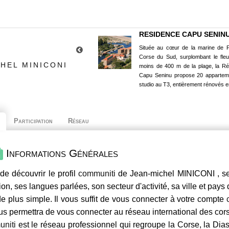
RESIDENCE CAPU SENIN
Située au cœur de la marine de P
Corse du Sud, surplombant le fle
HEL MINICONI
moins de 400 m de la plage, la R
Capu Seninu propose 20 appartem
studio au T3, entièrement rénovés e
Participation
Réseau
Informations Générales
de découvrir le profil
communiti
de Jean-michel MINICONI , se
ion, ses langues parlées, son secteur d'activité, sa ville et pays
e plus simple. Il vous suffit de vous connecter à votre compte
us permettra de vous connecter au réseau international des co
niti
est le réseau professionnel qui regroupe la Corse, la Dia