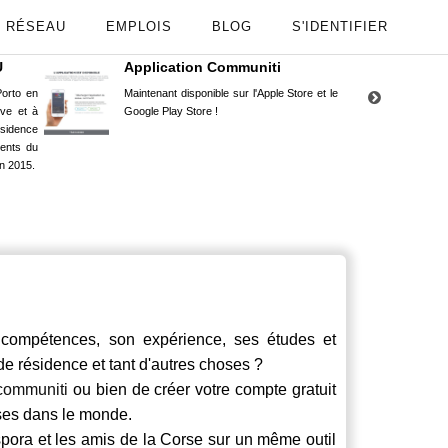
RÉSEAU
EMPLOIS
BLOG
S'IDENTIFIER
U
Application Communiti
RE
orto en
Maintenant disponible sur l'Apple Store et le
Situ
uve et à
Google Play Store !
Cors
ésidence
moin
ents du
Capu
n 2015.
stud
ompétences, son expérience, ses études et
 de résidence et tant d'autres choses ?
communiti
ou bien de créer votre compte gratuit
rses dans le monde.
spora et les amis de la Corse sur un même outil