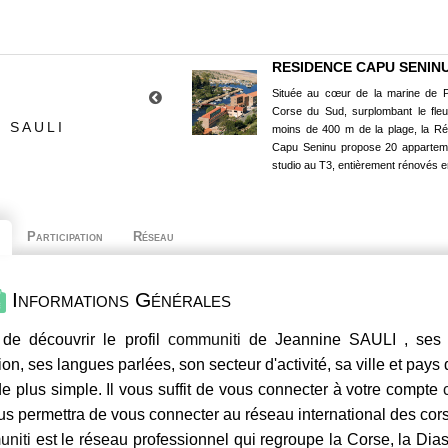
RESIDENCE CAPU SENIN
Située au cœur de la marine de P
Corse du Sud, surplombant le fle
 SAULI
moins de 400 m de la plage, la R
Capu Seninu propose 20 appartem
studio au T3, entièrement rénovés e
Participation
Réseau
Informations Générales
de découvrir le profil
communiti
de Jeannine SAULI , ses c
ion, ses langues parlées, son secteur d'activité, sa ville et pays
e plus simple. Il vous suffit de vous connecter à votre compte
us permettra de vous connecter au réseau international des co
niti
est le réseau professionnel qui regroupe la Corse, la Dia