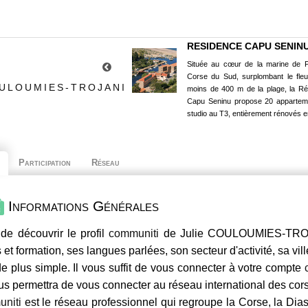
RESIDENCE CAPU SENIN
Située au cœur de la marine de P
Corse du Sud, surplombant le fle
OULOUMIES-TROJANI
moins de 400 m de la plage, la R
Capu Seninu propose 20 appartem
studio au T3, entièrement rénovés e
Participation
Réseau
Informations Générales
de découvrir le profil
communiti
de Julie COULOUMIES-TROJA
 et formation, ses langues parlées, son secteur d'activité, sa vil
e plus simple. Il vous suffit de vous connecter à votre compte
us permettra de vous connecter au réseau international des co
niti
est le réseau professionnel qui regroupe la Corse, la Dia