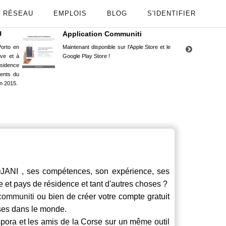
RÉSEAU
EMPLOIS
BLOG
S'IDENTIFIER
U
Application Communiti
RE
orto en
Maintenant disponible sur l'Apple Store et le
Situ
uve et à
Google Play Store !
Cors
ésidence
moin
ents du
Capu
n 2015.
stud
NI , ses compétences, son expérience, ses
le et pays de résidence et tant d'autres choses ?
communiti
ou bien de créer votre compte gratuit
rses dans le monde.
spora et les amis de la Corse sur un même outil