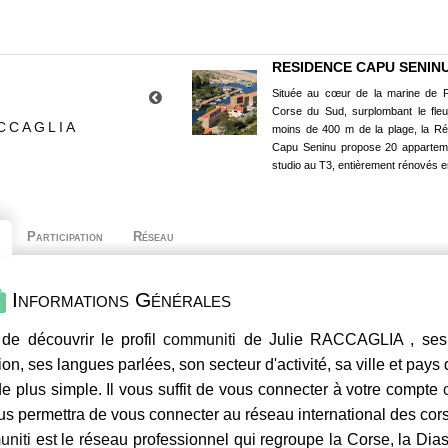
RESIDENCE CAPU SENIN
Située au cœur de la marine de P
Corse du Sud, surplombant le fle
CCAGLIA
moins de 400 m de la plage, la R
Capu Seninu propose 20 appartem
studio au T3, entièrement rénovés e
Participation
Réseau
Informations Générales
de découvrir le profil
communiti
de Julie RACCAGLIA , ses 
ion, ses langues parlées, son secteur d'activité, sa ville et pays
e plus simple. Il vous suffit de vous connecter à votre compte
us permettra de vous connecter au réseau international des co
niti
est le réseau professionnel qui regroupe la Corse, la Dia