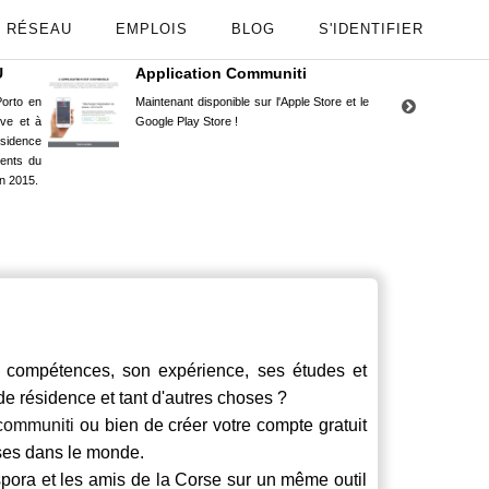
RÉSEAU
EMPLOIS
BLOG
S'IDENTIFIER
U
Application Communiti
RE
orto en
Maintenant disponible sur l'Apple Store et le
Situ
uve et à
Google Play Store !
Cors
ésidence
moin
ents du
Capu
n 2015.
stud
compétences, son expérience, ses études et
 de résidence et tant d'autres choses ?
communiti
ou bien de créer votre compte gratuit
rses dans le monde.
spora et les amis de la Corse sur un même outil