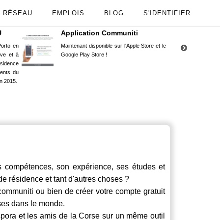
RÉSEAU
EMPLOIS
BLOG
S'IDENTIFIER
U
Application Communiti
RE
orto en
Maintenant disponible sur l'Apple Store et le
Situ
uve et à
Google Play Store !
Cors
ésidence
moin
ents du
Capu
n 2015.
stud
compétences, son expérience, ses études et
 de résidence et tant d'autres choses ?
communiti
ou bien de créer votre compte gratuit
rses dans le monde.
spora et les amis de la Corse sur un même outil