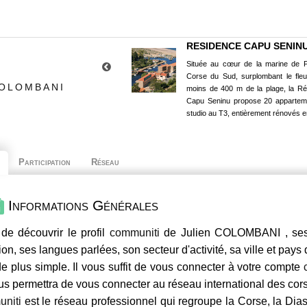
RESIDENCE CAPU SENIN
Située au cœur de la marine de P
Corse du Sud, surplombant le fle
COLOMBANI
moins de 400 m de la plage, la R
Capu Seninu propose 20 appartem
studio au T3, entièrement rénovés e
Participation
Réseau
Informations Générales
de découvrir le profil
communiti
de Julien COLOMBANI , ses 
ion, ses langues parlées, son secteur d'activité, sa ville et pays
e plus simple. Il vous suffit de vous connecter à votre compte
us permettra de vous connecter au réseau international des co
niti
est le réseau professionnel qui regroupe la Corse, la Dia