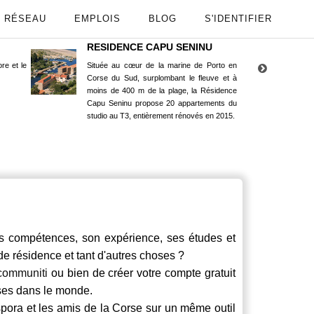
RÉSEAU
EMPLOIS
BLOG
S'IDENTIFIER
RESIDENCE CAPU SENINU
App
re et le
Située au cœur de la marine de Porto en
Maint
Corse du Sud, surplombant le fleuve et à
Goog
moins de 400 m de la plage, la Résidence
Capu Seninu propose 20 appartements du
studio au T3, entièrement rénovés en 2015.
compétences, son expérience, ses études et
 de résidence et tant d'autres choses ?
communiti
ou bien de créer votre compte gratuit
rses dans le monde.
spora et les amis de la Corse sur un même outil