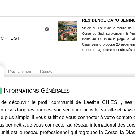
RESIDENCE CAPU SENIN
Située au cœur de la marine de P
Corse du Sud, surplombant le fle
 CHIESI
moins de 400 m de la plage, la R
Capu Seninu propose 20 appartem
studio au T3, entièrement rénovés e
Participation
Réseau
Informations Générales
 de découvrir le profil
communiti
de Laetitia CHIESI , ses 
ion, ses langues parlées, son secteur d'activité, sa ville et pays
e plus simple. Il vous suffit de vous connecter à votre compte
us permettra de vous connecter au réseau international des co
niti
est le réseau professionnel qui regroupe la Corse, la Dia