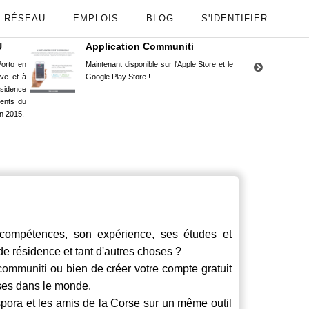
RÉSEAU
EMPLOIS
BLOG
S'IDENTIFIER
U
Application Communiti
RE
orto en
Maintenant disponible sur l'Apple Store et le
Situ
uve et à
Google Play Store !
Cors
ésidence
moin
ents du
Capu
n 2015.
stud
compétences, son expérience, ses études et
 de résidence et tant d'autres choses ?
communiti
ou bien de créer votre compte gratuit
rses dans le monde.
spora et les amis de la Corse sur un même outil