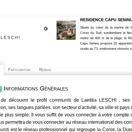
RESIDENCE CAPU SENIN
Située au cœur de la marine de P
Corse du Sud, surplombant le fle
 LESCHI
moins de 400 m de la plage, la R
Capu Seninu propose 20 appartem
studio au T3, entièrement rénovés e
Participation
Réseau
Informations Générales
de découvrir le profil
communiti
de Laetitia LESCHI , ses 
ion, ses langues parlées, son secteur d'activité, sa ville et pays
e plus simple. Il vous suffit de vous connecter à votre compte
us permettra de vous connecter au réseau international des co
niti
est le réseau professionnel qui regroupe la Corse, la Dia