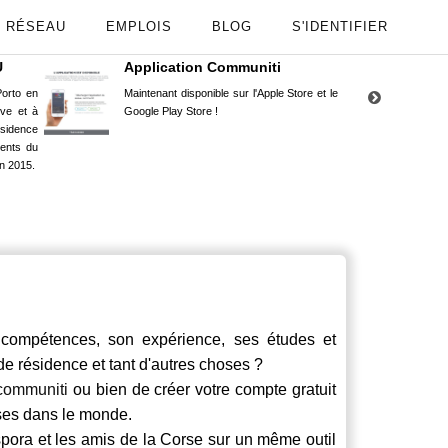
RÉSEAU
EMPLOIS
BLOG
S'IDENTIFIER
U
Application Communiti
RE
orto en
Maintenant disponible sur l'Apple Store et le
Situ
uve et à
Google Play Store !
Cors
ésidence
moin
ents du
Capu
n 2015.
stud
compétences, son expérience, ses études et
 de résidence et tant d'autres choses ?
communiti
ou bien de créer votre compte gratuit
rses dans le monde.
spora et les amis de la Corse sur un même outil