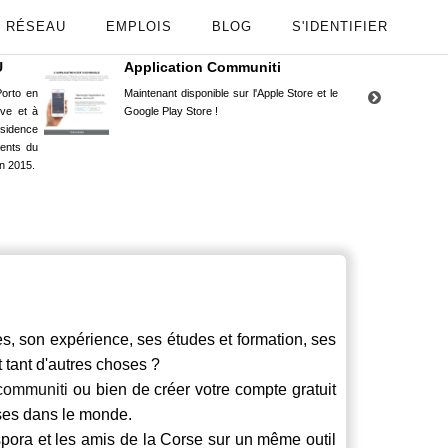
RÉSEAU
EMPLOIS
BLOG
S'IDENTIFIER
U
Application Communiti
RE
orto en
Maintenant disponible sur l'Apple Store et le
Situ
uve et à
Google Play Store !
Cors
ésidence
moin
ents du
Capu
n 2015.
stud
 son expérience, ses études et formation, ses
t tant d'autres choses ?
communiti
ou bien de créer votre compte gratuit
rses dans le monde.
spora et les amis de la Corse sur un même outil