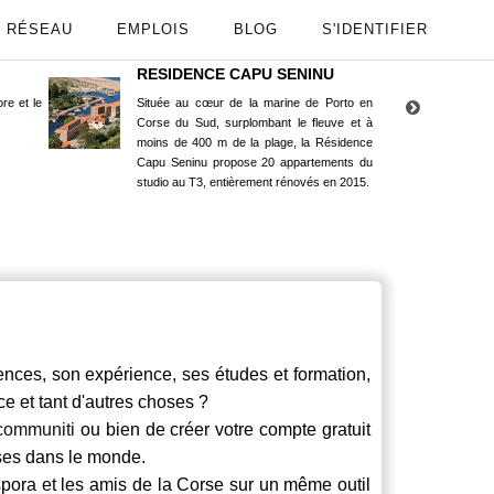
RÉSEAU
EMPLOIS
BLOG
S'IDENTIFIER
RESIDENCE CAPU SENINU
App
re et le
Située au cœur de la marine de Porto en
Maint
Corse du Sud, surplombant le fleuve et à
Goog
moins de 400 m de la plage, la Résidence
Capu Seninu propose 20 appartements du
studio au T3, entièrement rénovés en 2015.
ces, son expérience, ses études et formation,
ce et tant d'autres choses ?
communiti
ou bien de créer votre compte gratuit
rses dans le monde.
spora et les amis de la Corse sur un même outil