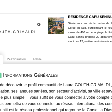
RESIDENCE CAPU SENIN
Située au cœur de la marine de P
Corse du Sud, surplombant le fle
OUTH-GRIMALDI
moins de 400 m de la plage, la R
Capu Seninu propose 20 appartem
studio au T3, entièrement rénovés e
Participation
Réseau
Informations Générales
de découvrir le profil
communiti
de Laura GOUTH-GRIMALDI , s
mation, ses langues parlées, son secteur d'activité, sa ville et p
e plus simple. Il vous suffit de vous connecter à votre compte
us permettra de vous connecter au réseau international des co
niti
est le réseau professionnel qui regroupe la Corse, la Dia