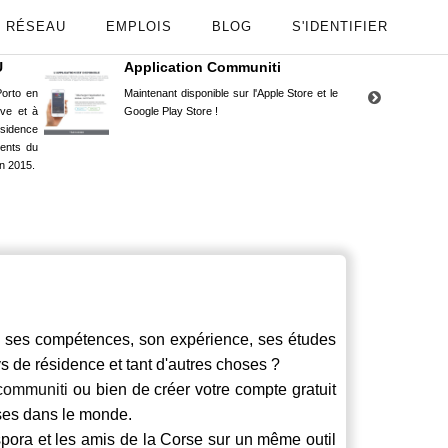
RÉSEAU
EMPLOIS
BLOG
S'IDENTIFIER
U
Application Communiti
RE
orto en
Maintenant disponible sur l'Apple Store et le
Situ
uve et à
Google Play Store !
Cors
ésidence
moin
ents du
Capu
n 2015.
stud
es compétences, son expérience, ses études
ays de résidence et tant d'autres choses ?
communiti
ou bien de créer votre compte gratuit
rses dans le monde.
spora et les amis de la Corse sur un même outil