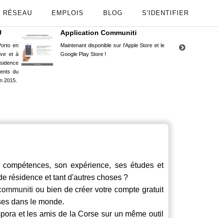
RÉSEAU
EMPLOIS
BLOG
S'IDENTIFIER
U
Application Communiti
RE
orto en
Maintenant disponible sur l'Apple Store et le
Situ
uve et à
Google Play Store !
Cors
ésidence
moin
ents du
Capu
n 2015.
stud
ompétences, son expérience, ses études et
 de résidence et tant d'autres choses ?
communiti
ou bien de créer votre compte gratuit
rses dans le monde.
spora et les amis de la Corse sur un même outil