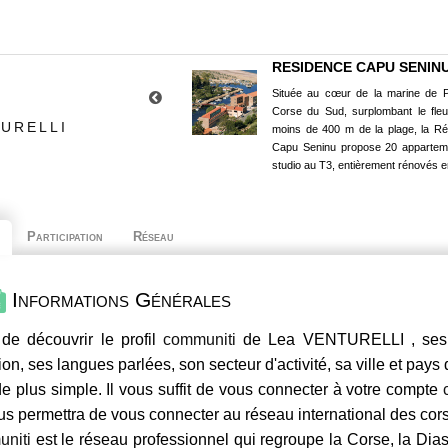
RESIDENCE CAPU SENIN
Située au cœur de la marine de P
Corse du Sud, surplombant le fle
TURELLI
moins de 400 m de la plage, la R
Capu Seninu propose 20 appartem
studio au T3, entièrement rénovés e
Participation
Réseau
Informations Générales
de découvrir le profil
communiti
de Lea VENTURELLI , ses c
ion, ses langues parlées, son secteur d'activité, sa ville et pays
e plus simple. Il vous suffit de vous connecter à votre compte
us permettra de vous connecter au réseau international des co
niti
est le réseau professionnel qui regroupe la Corse, la Dia