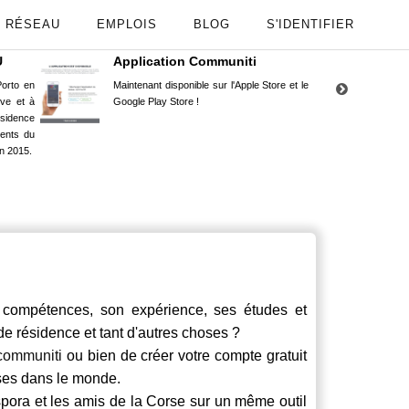
RÉSEAU
EMPLOIS
BLOG
S'IDENTIFIER
U
Application Communiti
RE
orto en
Maintenant disponible sur l'Apple Store et le
Situ
uve et à
Google Play Store !
Cors
ésidence
moin
ents du
Capu
n 2015.
stud
ompétences, son expérience, ses études et
 de résidence et tant d'autres choses ?
communiti
ou bien de créer votre compte gratuit
rses dans le monde.
spora et les amis de la Corse sur un même outil