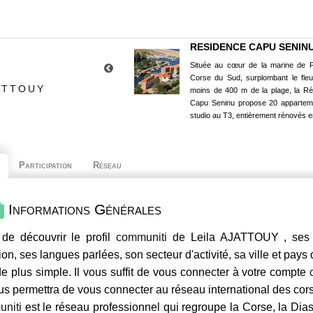
RESIDENCE CAPU SENIN
Située au cœur de la marine de P
Corse du Sud, surplombant le fle
ATTOUY
moins de 400 m de la plage, la R
Capu Seninu propose 20 appartem
studio au T3, entièrement rénovés e
Participation
Réseau
Informations Générales
de découvrir le profil
communiti
de Leila AJATTOUY , ses c
ion, ses langues parlées, son secteur d'activité, sa ville et pays
e plus simple. Il vous suffit de vous connecter à votre compte
us permettra de vous connecter au réseau international des co
niti
est le réseau professionnel qui regroupe la Corse, la Dia