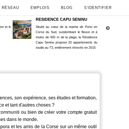
RÉSEAU
EMPLOIS
BLOG
S'IDENTIFIER
RESIDENCE CAPU SENINU
App
re et le
Située au cœur de la marine de Porto en
Maint
Corse du Sud, surplombant le fleuve et à
Goog
moins de 400 m de la plage, la Résidence
Capu Seninu propose 20 appartements du
studio au T3, entièrement rénovés en 2015.
ces, son expérience, ses études et formation,
ce et tant d'autres choses ?
communiti
ou bien de créer votre compte gratuit
rses dans le monde.
spora et les amis de la Corse sur un même outil