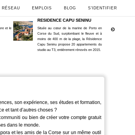
RÉSEAU
EMPLOIS
BLOG
S'IDENTIFIER
RESIDENCE CAPU SENINU
App
re et le
Située au cœur de la marine de Porto en
Maint
Corse du Sud, surplombant le fleuve et à
Goog
moins de 400 m de la plage, la Résidence
Capu Seninu propose 20 appartements du
studio au T3, entièrement rénovés en 2015.
nces, son expérience, ses études et formation,
ce et tant d'autres choses ?
communiti
ou bien de créer votre compte gratuit
rses dans le monde.
spora et les amis de la Corse sur un même outil