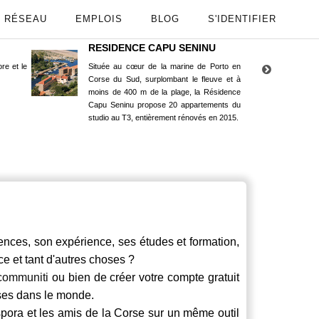
RÉSEAU
EMPLOIS
BLOG
S'IDENTIFIER
RESIDENCE CAPU SENINU
App
re et le
Située au cœur de la marine de Porto en
Maint
Corse du Sud, surplombant le fleuve et à
Goog
moins de 400 m de la plage, la Résidence
Capu Seninu propose 20 appartements du
studio au T3, entièrement rénovés en 2015.
ces, son expérience, ses études et formation,
ce et tant d'autres choses ?
communiti
ou bien de créer votre compte gratuit
rses dans le monde.
spora et les amis de la Corse sur un même outil