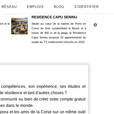
RÉSEAU
EMPLOIS
BLOG
S'IDENTIFIER
RESIDENCE CAPU SENINU
App
re et le
Située au cœur de la marine de Porto en
Maint
Corse du Sud, surplombant le fleuve et à
Goog
moins de 400 m de la plage, la Résidence
Capu Seninu propose 20 appartements du
studio au T3, entièrement rénovés en 2015.
ompétences, son expérience, ses études et
 de résidence et tant d'autres choses ?
communiti
ou bien de créer votre compte gratuit
rses dans le monde.
spora et les amis de la Corse sur un même outil