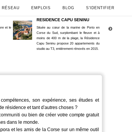
RÉSEAU
EMPLOIS
BLOG
S'IDENTIFIER
RESIDENCE CAPU SENINU
App
re et le
Située au cœur de la marine de Porto en
Maint
Corse du Sud, surplombant le fleuve et à
Goog
moins de 400 m de la plage, la Résidence
Capu Seninu propose 20 appartements du
studio au T3, entièrement rénovés en 2015.
compétences, son expérience, ses études et
 de résidence et tant d'autres choses ?
communiti
ou bien de créer votre compte gratuit
rses dans le monde.
spora et les amis de la Corse sur un même outil