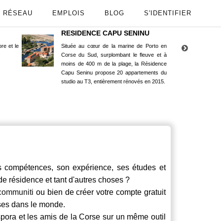
RÉSEAU
EMPLOIS
BLOG
S'IDENTIFIER
RESIDENCE CAPU SENINU
App
re et le
Située au cœur de la marine de Porto en
Maint
Corse du Sud, surplombant le fleuve et à
Goog
moins de 400 m de la plage, la Résidence
Capu Seninu propose 20 appartements du
studio au T3, entièrement rénovés en 2015.
ompétences, son expérience, ses études et
 de résidence et tant d'autres choses ?
communiti
ou bien de créer votre compte gratuit
rses dans le monde.
spora et les amis de la Corse sur un même outil