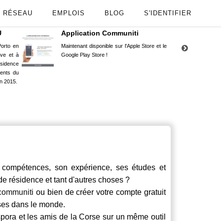
RÉSEAU
EMPLOIS
BLOG
S'IDENTIFIER
U
Application Communiti
RE
orto en
Maintenant disponible sur l'Apple Store et le
Situ
uve et à
Google Play Store !
Cors
ésidence
moin
ents du
Capu
n 2015.
stud
ompétences, son expérience, ses études et
 de résidence et tant d'autres choses ?
communiti
ou bien de créer votre compte gratuit
rses dans le monde.
spora et les amis de la Corse sur un même outil