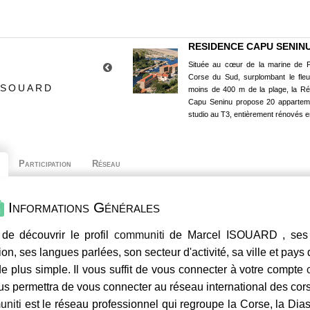
RESIDENCE CAPU SENIN
Située au cœur de la marine de P
Corse du Sud, surplombant le fle
ISOUARD
moins de 400 m de la plage, la R
Capu Seninu propose 20 appartem
studio au T3, entièrement rénovés e
Participation
Réseau
Informations Générales
de découvrir le profil
communiti
de Marcel ISOUARD , ses c
ion, ses langues parlées, son secteur d'activité, sa ville et pays
e plus simple. Il vous suffit de vous connecter à votre compte
us permettra de vous connecter au réseau international des co
niti
est le réseau professionnel qui regroupe la Corse, la Dia