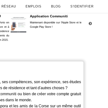
RÉSEAU
EMPLOIS
BLOG
S'IDENTIFIER
U
Application Communiti
RE
orto en
Maintenant disponible sur l'Apple Store et le
Situ
uve et à
Google Play Store !
Cors
ésidence
moin
ents du
Capu
n 2015.
stud
es compétences, son expérience, ses études
ays de résidence et tant d'autres choses ?
communiti
ou bien de créer votre compte gratuit
rses dans le monde.
spora et les amis de la Corse sur un même outil