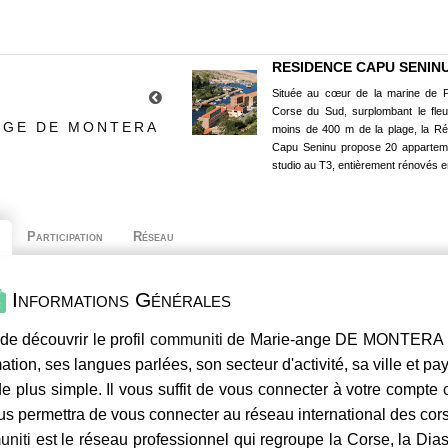
RESIDENCE CAPU SENIN
Située au cœur de la marine de P
Corse du Sud, surplombant le fle
NGE DE MONTERA
moins de 400 m de la plage, la R
Capu Seninu propose 20 appartem
studio au T3, entièrement rénovés e
Participation
Réseau
Informations Générales
de découvrir le profil
communiti
de Marie-ange DE MONTERA , s
mation, ses langues parlées, son secteur d'activité, sa ville et p
e plus simple. Il vous suffit de vous connecter à votre compte
us permettra de vous connecter au réseau international des co
niti
est le réseau professionnel qui regroupe la Corse, la Dia