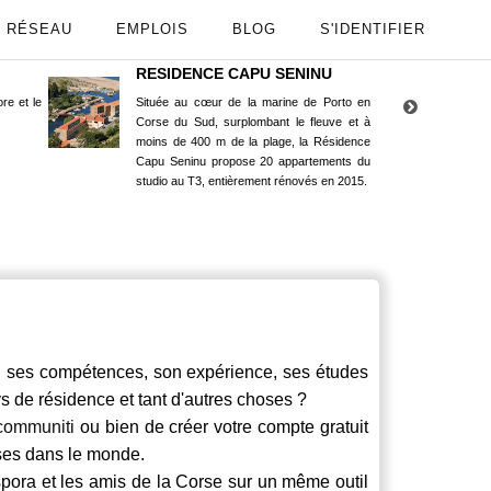
RÉSEAU
EMPLOIS
BLOG
S'IDENTIFIER
RESIDENCE CAPU SENINU
App
re et le
Située au cœur de la marine de Porto en
Maint
Corse du Sud, surplombant le fleuve et à
Goog
moins de 400 m de la plage, la Résidence
Capu Seninu propose 20 appartements du
studio au T3, entièrement rénovés en 2015.
ses compétences, son expérience, ses études
ays de résidence et tant d'autres choses ?
communiti
ou bien de créer votre compte gratuit
rses dans le monde.
spora et les amis de la Corse sur un même outil