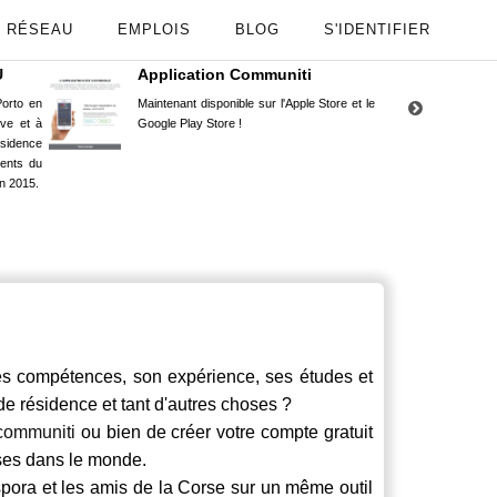
RÉSEAU
EMPLOIS
BLOG
S'IDENTIFIER
U
Application Communiti
RE
orto en
Maintenant disponible sur l'Apple Store et le
Situ
uve et à
Google Play Store !
Cors
ésidence
moin
ents du
Capu
n 2015.
stud
s compétences, son expérience, ses études et
 de résidence et tant d'autres choses ?
communiti
ou bien de créer votre compte gratuit
rses dans le monde.
spora et les amis de la Corse sur un même outil