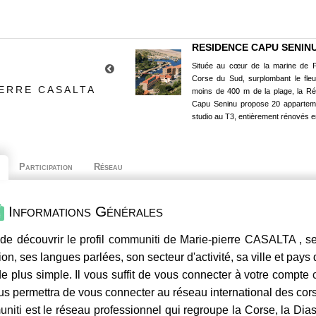
RESIDENCE CAPU SENIN
Située au cœur de la marine de P
Corse du Sud, surplombant le fle
IERRE CASALTA
moins de 400 m de la plage, la R
Capu Seninu propose 20 appartem
studio au T3, entièrement rénovés e
Participation
Réseau
Informations Générales
de découvrir le profil
communiti
de Marie-pierre CASALTA , se
ion, ses langues parlées, son secteur d'activité, sa ville et pays
e plus simple. Il vous suffit de vous connecter à votre compte
us permettra de vous connecter au réseau international des co
niti
est le réseau professionnel qui regroupe la Corse, la Dia