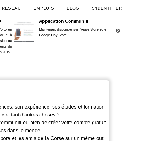
RÉSEAU
EMPLOIS
BLOG
S'IDENTIFIER
U
Application Communiti
RE
orto en
Maintenant disponible sur l'Apple Store et le
Situ
uve et à
Google Play Store !
Cors
ésidence
moin
ents du
Capu
n 2015.
stud
ces, son expérience, ses études et formation,
ce et tant d'autres choses ?
communiti
ou bien de créer votre compte gratuit
rses dans le monde.
spora et les amis de la Corse sur un même outil