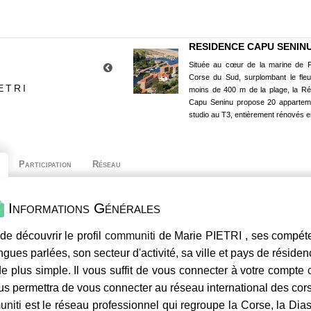
RESIDENCE CAPU SENIN
Située au cœur de la marine de P
Corse du Sud, surplombant le fle
ETRI
moins de 400 m de la plage, la R
Capu Seninu propose 20 appartem
studio au T3, entièrement rénovés e
Participation
Réseau
Informations Générales
de découvrir le profil
communiti
de Marie PIETRI , ses compéten
ngues parlées, son secteur d'activité, sa ville et pays de résiden
e plus simple. Il vous suffit de vous connecter à votre compte
us permettra de vous connecter au réseau international des co
niti
est le réseau professionnel qui regroupe la Corse, la Dia