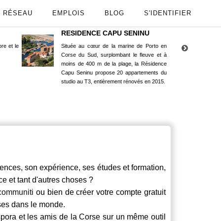
RÉSEAU
EMPLOIS
BLOG
S'IDENTIFIER
RESIDENCE CAPU SENINU
App
re et le
Située au cœur de la marine de Porto en
Maint
Corse du Sud, surplombant le fleuve et à
Goog
moins de 400 m de la plage, la Résidence
Capu Seninu propose 20 appartements du
studio au T3, entièrement rénovés en 2015.
ces, son expérience, ses études et formation,
ce et tant d'autres choses ?
communiti
ou bien de créer votre compte gratuit
rses dans le monde.
spora et les amis de la Corse sur un même outil