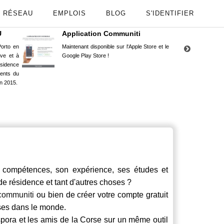
RÉSEAU
EMPLOIS
BLOG
S'IDENTIFIER
U
Application Communiti
RE
orto en
Maintenant disponible sur l'Apple Store et le
Situ
uve et à
Google Play Store !
Cors
ésidence
moin
ents du
Capu
n 2015.
stud
ompétences, son expérience, ses études et
 de résidence et tant d'autres choses ?
communiti
ou bien de créer votre compte gratuit
rses dans le monde.
spora et les amis de la Corse sur un même outil