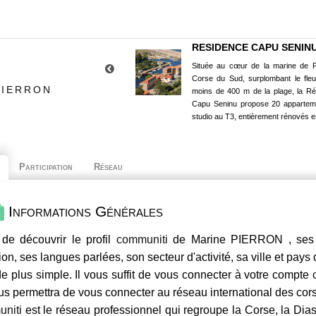
RESIDENCE CAPU SENIN
Située au cœur de la marine de P
Corse du Sud, surplombant le fle
PIERRON
moins de 400 m de la plage, la R
Capu Seninu propose 20 appartem
studio au T3, entièrement rénovés e
Participation
Réseau
Informations Générales
de découvrir le profil
communiti
de Marine PIERRON , ses c
ion, ses langues parlées, son secteur d'activité, sa ville et pays
e plus simple. Il vous suffit de vous connecter à votre compte
us permettra de vous connecter au réseau international des co
niti
est le réseau professionnel qui regroupe la Corse, la Dia