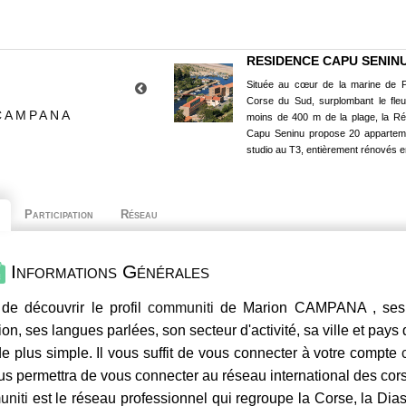
RESIDENCE CAPU SENIN
Située au cœur de la marine de P
Corse du Sud, surplombant le fle
CAMPANA
moins de 400 m de la plage, la R
Capu Seninu propose 20 appartem
studio au T3, entièrement rénovés e
Participation
Réseau
Informations Générales
de découvrir le profil
communiti
de Marion CAMPANA , ses c
ion, ses langues parlées, son secteur d'activité, sa ville et pays
e plus simple. Il vous suffit de vous connecter à votre compte
us permettra de vous connecter au réseau international des co
niti
est le réseau professionnel qui regroupe la Corse, la Dia