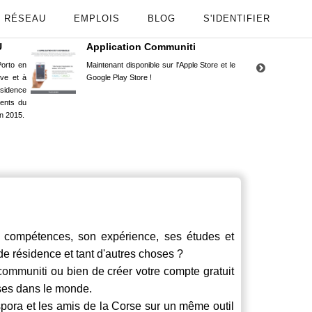
RÉSEAU
EMPLOIS
BLOG
S'IDENTIFIER
U
Application Communiti
RE
orto en
Maintenant disponible sur l'Apple Store et le
Situ
uve et à
Google Play Store !
Cors
ésidence
moin
ents du
Capu
n 2015.
stud
ompétences, son expérience, ses études et
 de résidence et tant d'autres choses ?
communiti
ou bien de créer votre compte gratuit
rses dans le monde.
spora et les amis de la Corse sur un même outil