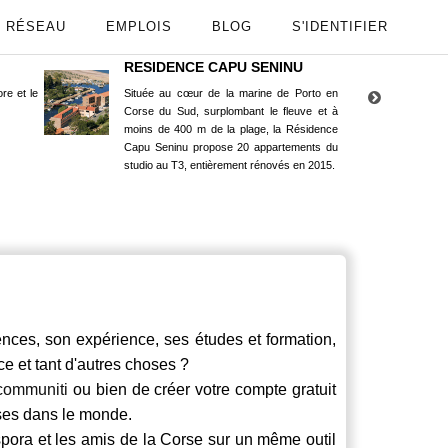
RÉSEAU
EMPLOIS
BLOG
S'IDENTIFIER
RESIDENCE CAPU SENINU
App
re et le
Située au cœur de la marine de Porto en
Maint
Corse du Sud, surplombant le fleuve et à
Goog
moins de 400 m de la plage, la Résidence
Capu Seninu propose 20 appartements du
studio au T3, entièrement rénovés en 2015.
es, son expérience, ses études et formation,
ce et tant d'autres choses ?
communiti
ou bien de créer votre compte gratuit
rses dans le monde.
spora et les amis de la Corse sur un même outil