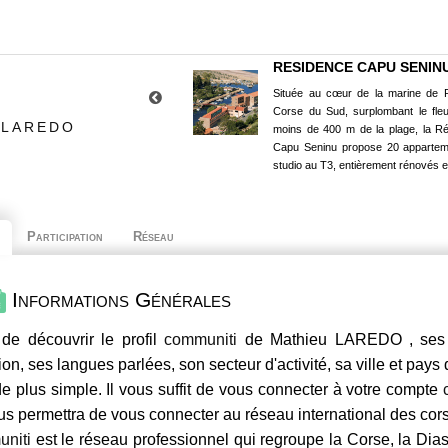
RESIDENCE CAPU SENIN
Située au cœur de la marine de P
Corse du Sud, surplombant le fle
 LAREDO
moins de 400 m de la plage, la R
Capu Seninu propose 20 appartem
studio au T3, entièrement rénovés e
Participation
Réseau
Informations Générales
de découvrir le profil
communiti
de Mathieu LAREDO , ses c
ion, ses langues parlées, son secteur d'activité, sa ville et pays
e plus simple. Il vous suffit de vous connecter à votre compte
us permettra de vous connecter au réseau international des co
niti
est le réseau professionnel qui regroupe la Corse, la Dia