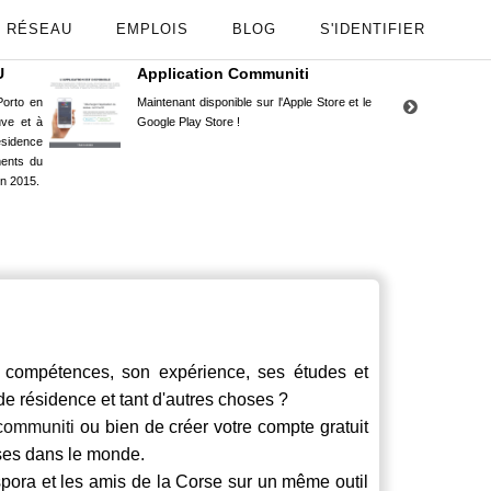
RÉSEAU
EMPLOIS
BLOG
S'IDENTIFIER
U
Application Communiti
RE
orto en
Maintenant disponible sur l'Apple Store et le
Situ
uve et à
Google Play Store !
Cors
ésidence
moin
ents du
Capu
n 2015.
stud
ompétences, son expérience, ses études et
 de résidence et tant d'autres choses ?
communiti
ou bien de créer votre compte gratuit
rses dans le monde.
spora et les amis de la Corse sur un même outil