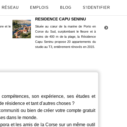
RÉSEAU
EMPLOIS
BLOG
S'IDENTIFIER
RESIDENCE CAPU SENINU
App
re et le
Située au cœur de la marine de Porto en
Maint
Corse du Sud, surplombant le fleuve et à
Goog
moins de 400 m de la plage, la Résidence
Capu Seninu propose 20 appartements du
studio au T3, entièrement rénovés en 2015.
compétences, son expérience, ses études et
 de résidence et tant d'autres choses ?
communiti
ou bien de créer votre compte gratuit
rses dans le monde.
spora et les amis de la Corse sur un même outil