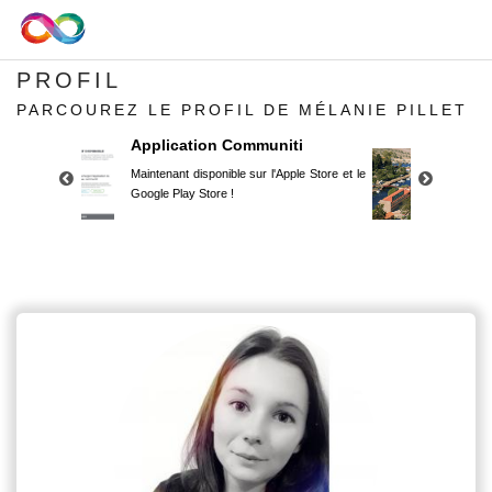
PROFIL
PARCOUREZ LE PROFIL DE MÉLANIE PILLET
Application Communiti
RESIDENCE CAPU S
Maintenant disponible sur l'Apple Store et le
Située au cœur de la mari
Google Play Store !
Corse du Sud, surplombant 
moins de 400 m de la plage
Capu Seninu propose 20 a
studio au T3, entièrement r
Application Communiti
Maintenant disponible sur l'Apple Store et le
Google Play Store !
Application Communiti
Maintenant disponible sur l'Apple Store et le
Google Play Store !