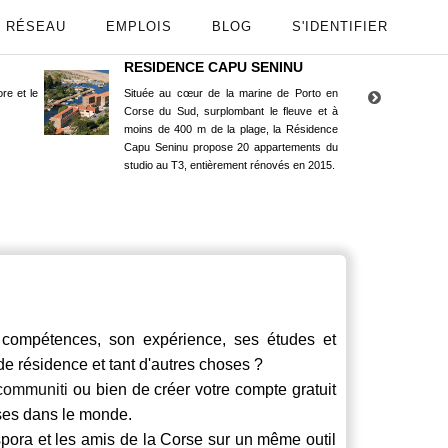
RÉSEAU
EMPLOIS
BLOG
S'IDENTIFIER
RESIDENCE CAPU SENINU
App
re et le
Située au cœur de la marine de Porto en
Maint
Corse du Sud, surplombant le fleuve et à
Goog
moins de 400 m de la plage, la Résidence
Capu Seninu propose 20 appartements du
studio au T3, entièrement rénovés en 2015.
ompétences, son expérience, ses études et
 de résidence et tant d'autres choses ?
communiti
ou bien de créer votre compte gratuit
rses dans le monde.
spora et les amis de la Corse sur un même outil