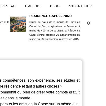
RÉSEAU
EMPLOIS
BLOG
S'IDENTIFIER
RESIDENCE CAPU SENINU
App
re et le
Située au cœur de la marine de Porto en
Maint
Corse du Sud, surplombant le fleuve et à
Goog
moins de 400 m de la plage, la Résidence
Capu Seninu propose 20 appartements du
studio au T3, entièrement rénovés en 2015.
compétences, son expérience, ses études et
 de résidence et tant d'autres choses ?
communiti
ou bien de créer votre compte gratuit
rses dans le monde.
spora et les amis de la Corse sur un même outil