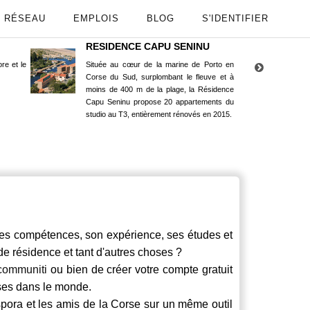
RÉSEAU
EMPLOIS
BLOG
S'IDENTIFIER
RESIDENCE CAPU SENINU
App
re et le
Située au cœur de la marine de Porto en
Maint
Corse du Sud, surplombant le fleuve et à
Goog
moins de 400 m de la plage, la Résidence
Capu Seninu propose 20 appartements du
studio au T3, entièrement rénovés en 2015.
 compétences, son expérience, ses études et
 de résidence et tant d'autres choses ?
communiti
ou bien de créer votre compte gratuit
rses dans le monde.
spora et les amis de la Corse sur un même outil