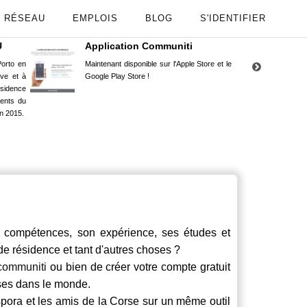
RÉSEAU
EMPLOIS
BLOG
S'IDENTIFIER
U
Application Communiti
RE
orto en
Maintenant disponible sur l'Apple Store et le
Situ
uve et à
Google Play Store !
Cors
ésidence
moin
ents du
Capu
n 2015.
stud
compétences, son expérience, ses études et
 de résidence et tant d'autres choses ?
communiti
ou bien de créer votre compte gratuit
rses dans le monde.
spora et les amis de la Corse sur un même outil