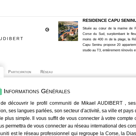
RESIDENCE CAPU SENIN
Située au cœur de la marine de P
Corse du Sud, surplombant le fle
AUDIBERT
moins de 400 m de la plage, la R
Capu Seninu propose 20 appartem
studio au T3, entièrement rénovés e
Participation
Réseau
Informations Générales
de découvrir le profil
communiti
de Mikael AUDIBERT , ses 
ion, ses langues parlées, son secteur d'activité, sa ville et pays
e plus simple. Il vous suffit de vous connecter à votre compte
us permettra de vous connecter au réseau international des co
niti
est le réseau professionnel qui regroupe la Corse, la Dia