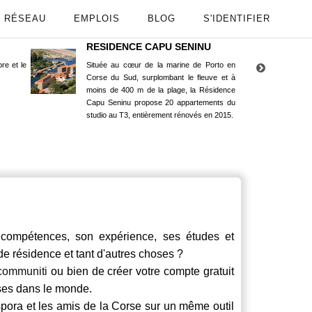
RÉSEAU
EMPLOIS
BLOG
S'IDENTIFIER
RESIDENCE CAPU SENINU
App
re et le
Située au cœur de la marine de Porto en
Maint
Corse du Sud, surplombant le fleuve et à
Goog
moins de 400 m de la plage, la Résidence
Capu Seninu propose 20 appartements du
studio au T3, entièrement rénovés en 2015.
ompétences, son expérience, ses études et
 de résidence et tant d'autres choses ?
communiti
ou bien de créer votre compte gratuit
rses dans le monde.
spora et les amis de la Corse sur un même outil