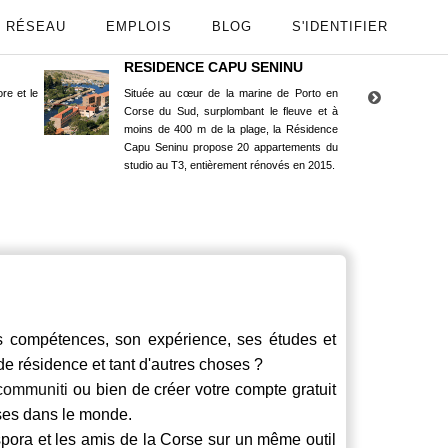
RÉSEAU
EMPLOIS
BLOG
S'IDENTIFIER
RESIDENCE CAPU SENINU
App
re et le
Située au cœur de la marine de Porto en
Maint
Corse du Sud, surplombant le fleuve et à
Goog
moins de 400 m de la plage, la Résidence
Capu Seninu propose 20 appartements du
studio au T3, entièrement rénovés en 2015.
compétences, son expérience, ses études et
 de résidence et tant d'autres choses ?
communiti
ou bien de créer votre compte gratuit
rses dans le monde.
spora et les amis de la Corse sur un même outil