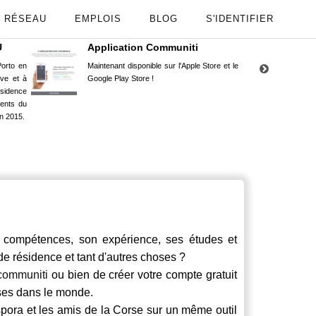
RÉSEAU
EMPLOIS
BLOG
S'IDENTIFIER
U
Application Communiti
RE
orto en
Maintenant disponible sur l'Apple Store et le
Situ
uve et à
Google Play Store !
Cors
ésidence
moin
ents du
Capu
n 2015.
stud
compétences, son expérience, ses études et
 de résidence et tant d'autres choses ?
communiti
ou bien de créer votre compte gratuit
rses dans le monde.
spora et les amis de la Corse sur un même outil