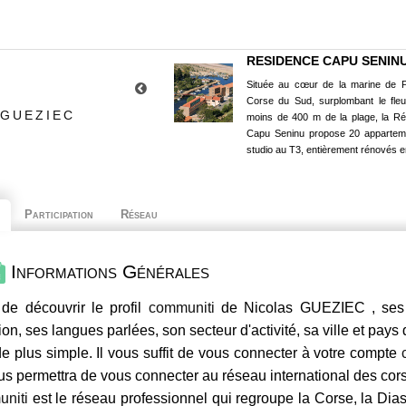
RESIDENCE CAPU SENIN
Située au cœur de la marine de P
Corse du Sud, surplombant le fle
 GUEZIEC
moins de 400 m de la plage, la R
Capu Seninu propose 20 appartem
studio au T3, entièrement rénovés e
Participation
Réseau
Informations Générales
de découvrir le profil
communiti
de Nicolas GUEZIEC , ses 
ion, ses langues parlées, son secteur d'activité, sa ville et pays
e plus simple. Il vous suffit de vous connecter à votre compte
us permettra de vous connecter au réseau international des co
niti
est le réseau professionnel qui regroupe la Corse, la Dia