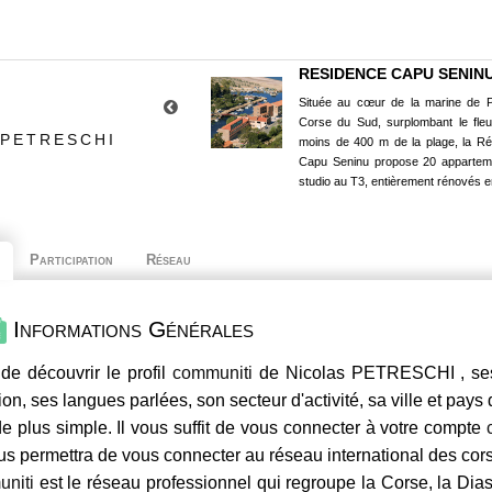
RESIDENCE CAPU SENIN
Située au cœur de la marine de P
Corse du Sud, surplombant le fle
 PETRESCHI
moins de 400 m de la plage, la R
Capu Seninu propose 20 appartem
studio au T3, entièrement rénovés e
Participation
Réseau
Informations Générales
de découvrir le profil
communiti
de Nicolas PETRESCHI , ses 
ion, ses langues parlées, son secteur d'activité, sa ville et pays
e plus simple. Il vous suffit de vous connecter à votre compte
us permettra de vous connecter au réseau international des co
niti
est le réseau professionnel qui regroupe la Corse, la Dia