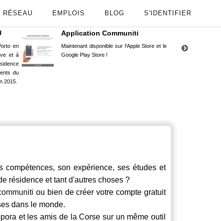
RÉSEAU
EMPLOIS
BLOG
S'IDENTIFIER
U
Application Communiti
RE
orto en
Maintenant disponible sur l'Apple Store et le
Situ
uve et à
Google Play Store !
Cors
ésidence
moin
ents du
Capu
n 2015.
stud
compétences, son expérience, ses études et
 de résidence et tant d'autres choses ?
communiti
ou bien de créer votre compte gratuit
rses dans le monde.
spora et les amis de la Corse sur un même outil