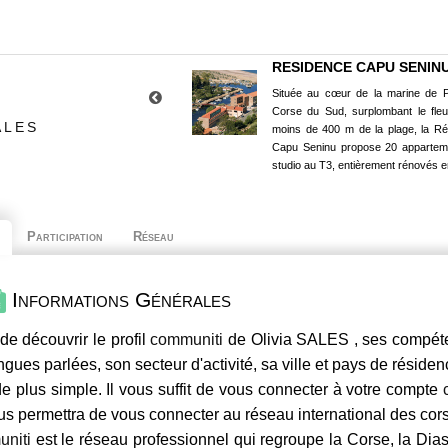
RESIDENCE CAPU SENIN
Située au cœur de la marine de P
Corse du Sud, surplombant le fle
ALES
moins de 400 m de la plage, la R
Capu Seninu propose 20 appartem
studio au T3, entièrement rénovés e
Participation
Réseau
Informations Générales
de découvrir le profil
communiti
de Olivia SALES , ses compéten
ngues parlées, son secteur d'activité, sa ville et pays de résiden
e plus simple. Il vous suffit de vous connecter à votre compte
us permettra de vous connecter au réseau international des co
niti
est le réseau professionnel qui regroupe la Corse, la Dia