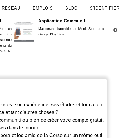
RÉSEAU
EMPLOIS
BLOG
S'IDENTIFIER
U
Application Communiti
RE
orto en
Maintenant disponible sur l'Apple Store et le
Situ
uve et à
Google Play Store !
Cors
ésidence
moin
ents du
Capu
n 2015.
stud
ces, son expérience, ses études et formation,
ce et tant d'autres choses ?
communiti
ou bien de créer votre compte gratuit
rses dans le monde.
spora et les amis de la Corse sur un même outil