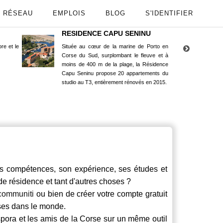
RÉSEAU
EMPLOIS
BLOG
S'IDENTIFIER
RESIDENCE CAPU SENINU
App
re et le
Située au cœur de la marine de Porto en
Maint
Corse du Sud, surplombant le fleuve et à
Goog
moins de 400 m de la plage, la Résidence
Capu Seninu propose 20 appartements du
studio au T3, entièrement rénovés en 2015.
compétences, son expérience, ses études et
 de résidence et tant d'autres choses ?
communiti
ou bien de créer votre compte gratuit
rses dans le monde.
spora et les amis de la Corse sur un même outil