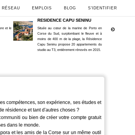
RÉSEAU
EMPLOIS
BLOG
S'IDENTIFIER
RESIDENCE CAPU SENINU
App
re et le
Située au cœur de la marine de Porto en
Maint
Corse du Sud, surplombant le fleuve et à
Goog
moins de 400 m de la plage, la Résidence
Capu Seninu propose 20 appartements du
studio au T3, entièrement rénovés en 2015.
compétences, son expérience, ses études et
 de résidence et tant d'autres choses ?
communiti
ou bien de créer votre compte gratuit
rses dans le monde.
spora et les amis de la Corse sur un même outil