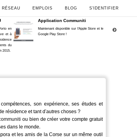
RÉSEAU
EMPLOIS
BLOG
S'IDENTIFIER
U
Application Communiti
RE
orto en
Maintenant disponible sur l'Apple Store et le
Situ
uve et à
Google Play Store !
Cors
ésidence
moin
ents du
Capu
n 2015.
stud
ompétences, son expérience, ses études et
 de résidence et tant d'autres choses ?
communiti
ou bien de créer votre compte gratuit
rses dans le monde.
spora et les amis de la Corse sur un même outil