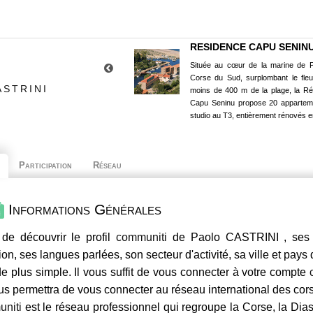
RESIDENCE CAPU SENIN
Située au cœur de la marine de P
Corse du Sud, surplombant le fle
ASTRINI
moins de 400 m de la plage, la R
Capu Seninu propose 20 appartem
studio au T3, entièrement rénovés e
Participation
Réseau
Informations Générales
de découvrir le profil
communiti
de Paolo CASTRINI , ses c
ion, ses langues parlées, son secteur d'activité, sa ville et pays
e plus simple. Il vous suffit de vous connecter à votre compte
us permettra de vous connecter au réseau international des co
niti
est le réseau professionnel qui regroupe la Corse, la Dia