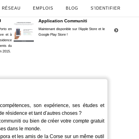
RÉSEAU
EMPLOIS
BLOG
S'IDENTIFIER
U
Application Communiti
RE
orto en
Maintenant disponible sur l'Apple Store et le
Situ
uve et à
Google Play Store !
Cors
ésidence
moin
ents du
Capu
n 2015.
stud
ompétences, son expérience, ses études et
 de résidence et tant d'autres choses ?
communiti
ou bien de créer votre compte gratuit
rses dans le monde.
spora et les amis de la Corse sur un même outil