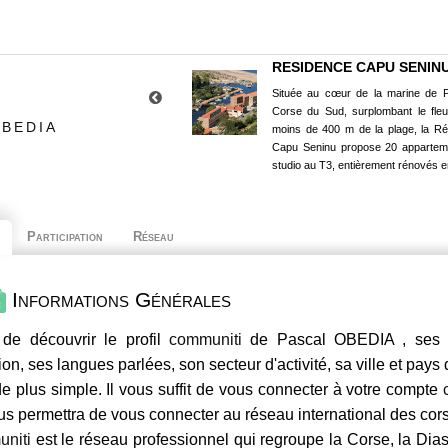
RESIDENCE CAPU SENIN
Située au cœur de la marine de P
Corse du Sud, surplombant le fle
OBEDIA
moins de 400 m de la plage, la R
Capu Seninu propose 20 appartem
studio au T3, entièrement rénovés e
Participation
Réseau
Informations Générales
 de découvrir le profil
communiti
de Pascal OBEDIA , ses c
ion, ses langues parlées, son secteur d'activité, sa ville et pays
e plus simple. Il vous suffit de vous connecter à votre compte
us permettra de vous connecter au réseau international des co
niti
est le réseau professionnel qui regroupe la Corse, la Dia