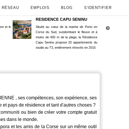
RÉSEAU
EMPLOIS
BLOG
S'IDENTIFIER
RESIDENCE CAPU SENINU
App
re et le
Située au cœur de la marine de Porto en
Maint
Corse du Sud, surplombant le fleuve et à
Goog
moins de 400 m de la plage, la Résidence
Capu Seninu propose 20 appartements du
studio au T3, entièrement rénovés en 2015.
NNE , ses compétences, son expérience, ses
le et pays de résidence et tant d'autres choses ?
communiti
ou bien de créer votre compte gratuit
rses dans le monde.
spora et les amis de la Corse sur un même outil