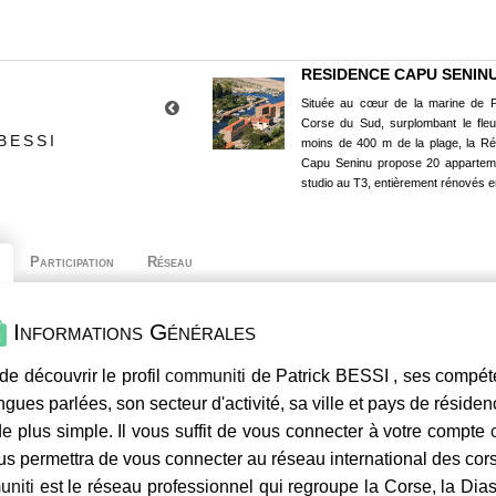
RESIDENCE CAPU SENIN
Située au cœur de la marine de P
Corse du Sud, surplombant le fle
BESSI
moins de 400 m de la plage, la R
Capu Seninu propose 20 appartem
studio au T3, entièrement rénovés e
Participation
Réseau
Informations Générales
de découvrir le profil
communiti
de Patrick BESSI , ses compéte
ngues parlées, son secteur d'activité, sa ville et pays de résiden
e plus simple. Il vous suffit de vous connecter à votre compte
us permettra de vous connecter au réseau international des co
niti
est le réseau professionnel qui regroupe la Corse, la Dia