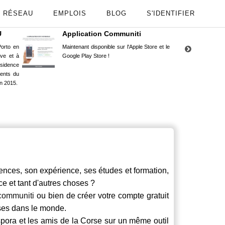
RÉSEAU
EMPLOIS
BLOG
S'IDENTIFIER
U
Application Communiti
RE
orto en
Maintenant disponible sur l'Apple Store et le
Situ
uve et à
Google Play Store !
Cors
ésidence
moin
ents du
Capu
n 2015.
stud
nces, son expérience, ses études et formation,
ce et tant d'autres choses ?
communiti
ou bien de créer votre compte gratuit
rses dans le monde.
spora et les amis de la Corse sur un même outil