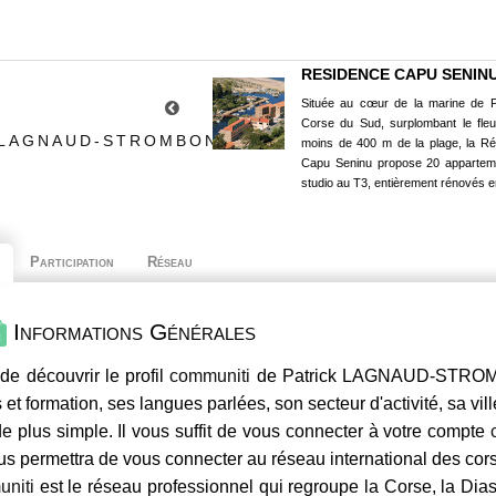
RESIDENCE CAPU SENIN
Située au cœur de la marine de P
Corse du Sud, surplombant le fle
 LAGNAUD-STROMBONI
moins de 400 m de la plage, la R
Capu Seninu propose 20 appartem
studio au T3, entièrement rénovés e
Participation
Réseau
Informations Générales
de découvrir le profil
communiti
de Patrick LAGNAUD-STROMBO
 et formation, ses langues parlées, son secteur d'activité, sa vil
e plus simple. Il vous suffit de vous connecter à votre compte
us permettra de vous connecter au réseau international des co
niti
est le réseau professionnel qui regroupe la Corse, la Dia