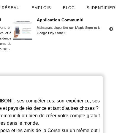
RÉSEAU
EMPLOIS
BLOG
S'IDENTIFIER
U
Application Communiti
RE
orto en
Maintenant disponible sur l'Apple Store et le
Situ
uve et à
Google Play Store !
Cors
ésidence
moin
ents du
Capu
n 2015.
stud
NI , ses compétences, son expérience, ses
le et pays de résidence et tant d'autres choses ?
communiti
ou bien de créer votre compte gratuit
rses dans le monde.
spora et les amis de la Corse sur un même outil