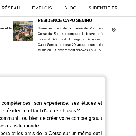
RÉSEAU
EMPLOIS
BLOG
S'IDENTIFIER
RESIDENCE CAPU SENINU
App
re et le
Située au cœur de la marine de Porto en
Maint
Corse du Sud, surplombant le fleuve et à
Goog
moins de 400 m de la plage, la Résidence
Capu Seninu propose 20 appartements du
studio au T3, entièrement rénovés en 2015.
ompétences, son expérience, ses études et
 de résidence et tant d'autres choses ?
communiti
ou bien de créer votre compte gratuit
rses dans le monde.
spora et les amis de la Corse sur un même outil