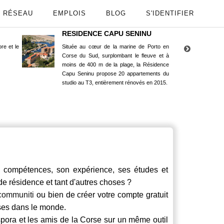
RÉSEAU
EMPLOIS
BLOG
S'IDENTIFIER
RESIDENCE CAPU SENINU
App
re et le
Située au cœur de la marine de Porto en
Maint
Corse du Sud, surplombant le fleuve et à
Goog
moins de 400 m de la plage, la Résidence
Capu Seninu propose 20 appartements du
studio au T3, entièrement rénovés en 2015.
ompétences, son expérience, ses études et
 de résidence et tant d'autres choses ?
communiti
ou bien de créer votre compte gratuit
rses dans le monde.
spora et les amis de la Corse sur un même outil